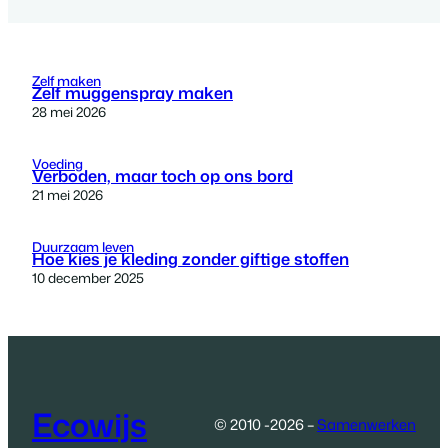
Zelf maken
Zelf muggenspray maken
28 mei 2026
Voeding
Verboden, maar toch op ons bord
21 mei 2026
Duurzaam leven
Hoe kies je kleding zonder giftige stoffen
10 december 2025
Ecowijs
© 2010 -2026 –
Samenwerken