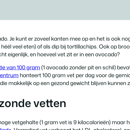
do. Je kunt er zoveel kanten mee op en het is ook no
él veel eten) of als dip bij tortillachips. Ook op br
t eigenlijk, en hoeveel vet zit er in een avocado?
tie van 100 gram
(1 avocado zonder pit en schil) bevat 
centrum
hanteert 100 gram vet per dag voor de gemi
die makkelijk op een gezond gewicht blijven kunnen 
zonde vetten
ge vetgehalte (1 gram vet is 9 kilocalorieën) maar het
digde
. Verzadigd vet verhoogt het LDL-cholesterol, o