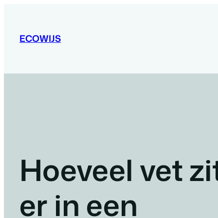
Ga
naar
de
ECOWIJS
inhoud
Hoeveel vet zi
er in een