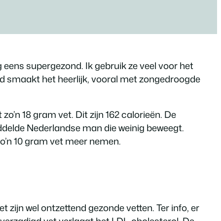
g eens supergezond. Ik gebruik ze veel voor het
ood smaakt het heerlijk, vooral met zongedroogde
zo’n 18 gram vet. Dit zijn 162 calorieën. De
ddelde Nederlandse man die weinig beweegt.
zo’n 10 gram vet meer nemen.
 zijn wel ontzettend gezonde vetten. Ter info, er
nverzadigd vet verlaagt het LDL-cholesterol. De