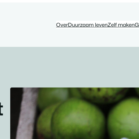
Over
Duurzaam leven
Zelf maken
G
t