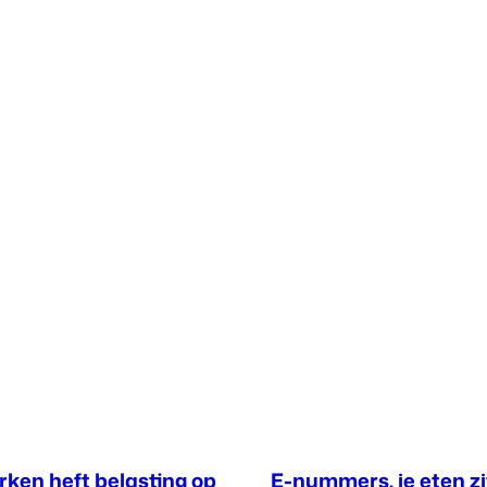
ken heft belasting op
E-nummers, je eten zit