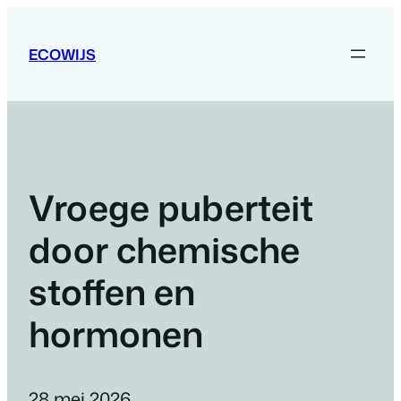
Ga
naar
ECOWIJS
de
inhoud
Vroege puberteit
door chemische
stoffen en
hormonen
28 mei 2026