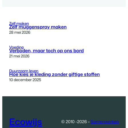
Zelf maken
Zelf muggenspray maken
28 mei 2026
Voeding
Verboden, maar toch op ons bord
21 mei 2026
Duurzaam leven
Hoe kies je kleding zonder giftige stoffen
10 december 2025
Ecowijs
© 2010 -2026 –
Samenwerken