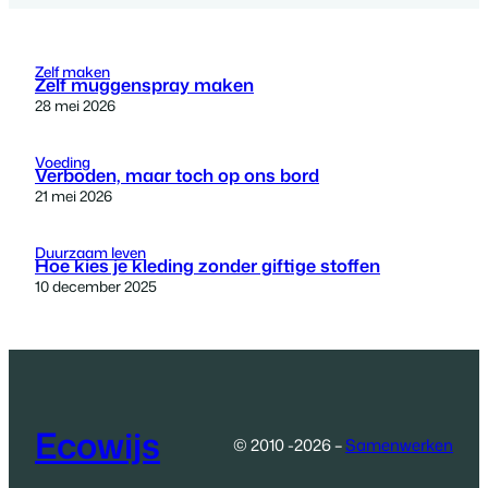
Zelf maken
Zelf muggenspray maken
28 mei 2026
Voeding
Verboden, maar toch op ons bord
21 mei 2026
Duurzaam leven
Hoe kies je kleding zonder giftige stoffen
10 december 2025
Ecowijs
© 2010 -2026 –
Samenwerken