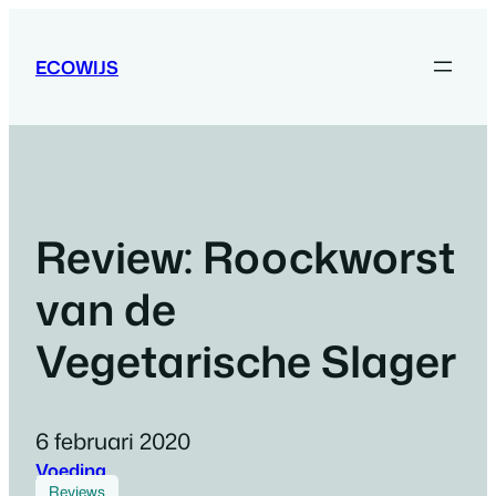
Ga
naar
ECOWIJS
de
inhoud
Review: Roockworst
van de
Vegetarische Slager
6 februari 2020
Voeding
Reviews