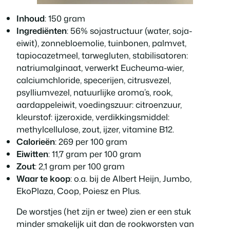
Inhoud
: 150 gram
Ingrediënten
: 56% sojastructuur (water, soja-
eiwit), zonnebloemolie, tuinbonen, palmvet,
tapiocazetmeel, tarwegluten, stabilisatoren:
natriumalginaat, verwerkt Eucheuma-wier,
calciumchloride, specerijen, citrusvezel,
psylliumvezel, natuurlijke aroma’s, rook,
aardappeleiwit, voedingszuur: citroenzuur,
kleurstof: ijzeroxide, verdikkingsmiddel:
methylcellulose, zout, ijzer, vitamine B12.
Calorieën
: 269 per 100 gram
Eiwitten
: 11,7 gram per 100 gram
Zout
: 2,1 gram per 100 gram
Waar te koop
: o.a. bij de Albert Heijn, Jumbo,
EkoPlaza, Coop, Poiesz en Plus.
De worstjes (het zijn er twee) zien er een stuk
minder smakelijk uit dan de rookworsten van