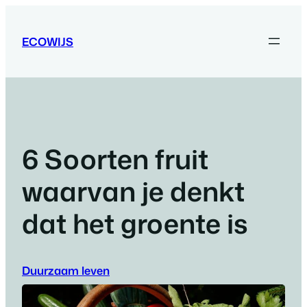
Ga
naar
ECOWIJS
de
inhoud
6 Soorten fruit
waarvan je denkt
dat het groente is
Duurzaam leven