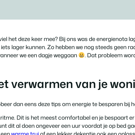
iel het deze keer mee? Bij ons was de energienota la
 iets lager kunnen. Zo hebben we nog steeds geen rad
n wanneer we een dagje weggaan
. Dat probleem word
het verwarmen van je won
obeer dan eens deze tips om energie te besparen bij 
ritme. Dit is het meest comfortabel en je bespaart e
nt dit al doen ongeveer een uur voordat je op bed gaa
s een
warme trui
of een lekker dekentje ook een oplossi