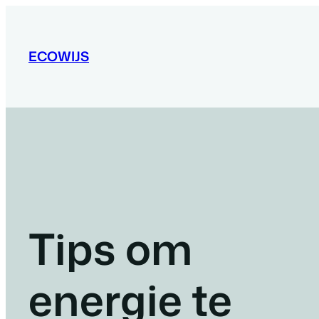
Ga
naar
de
ECOWIJS
inhoud
Tips om
energie te