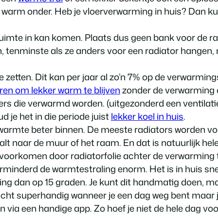
jk warm onder. Heb je vloerverwarming in huis? Dan ku
uimte in kan komen. Plaats dus geen bank voor de rad
, tenminste als ze anders voor een radiator hangen, 
 zetten. Dit kan per jaar al zo’n 7% op de verwarmin
en om lekker warm te blijven
zonder de verwarming o
die verwarmd worden. (uitgezonderd een ventilatieroo
 je het in die periode juist
lekker koel in huis
.
de warmte beter binnen. De meeste radiators worden v
t naar de muur of het raam. En dat is natuurlijk hele
es voorkomen door radiatorfolie achter de verwarming te
erminderd de warmtestraling enorm. Het is in huis sne
ing dan op 15 graden. Je kunt dit handmatig doen, ma
Echt superhandig wanneer je een dag weg bent maar 
via een handige app. Zo hoef je niet de hele dag voor