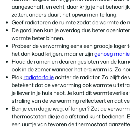
aangeschaft, en echt, daar krijg je het behoorli
zetten, anders duurt het opwarmen te lang.
Geef radiatoren de ruimte zodat de warmte de r
De gordijnen kun je overdag dus beter openlaten
warmte beter binnen.
Probeer de verwarming eens een graadje lager te
het dan koud krijgen, maar er zijn
genoeg manier
Houd de ramen en deuren gesloten van de kamers 
ook in de zomer wanneer het erg warm is. Zo houd
Plak
radiatorfolie
achter de radiator. Zo blijft 
betekent dat de verwarming ook warmte uitstraal
je liever in je huis hebt. Je kunt dit warmteverli
straling van de verwarming reflecteert en dat v
Ben je een dagje weg, of langer? Zet de verwarm
thermostaten die je op afstand kunt bedienen. 
een uurtje van tevoren de thermostaat aanzetten 