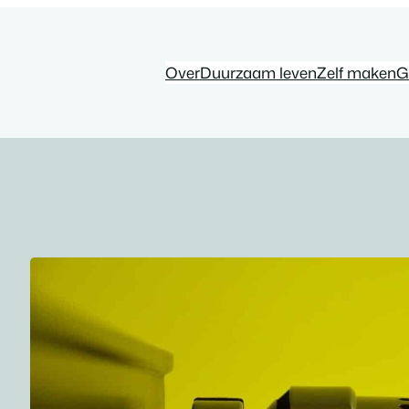
Over
Duurzaam leven
Zelf maken
G