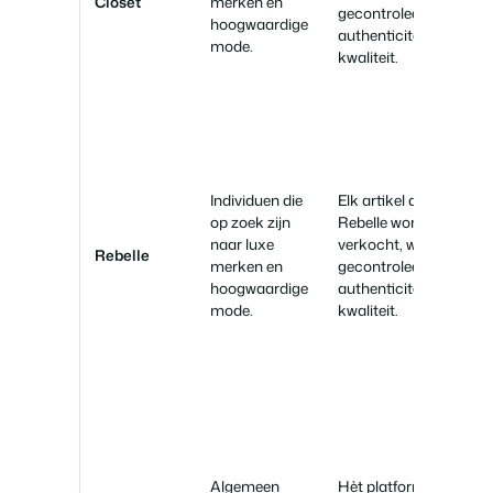
Closet
merken en
gecontroleerd op
hoogwaardige
authenticiteit en
mode.
kwaliteit.
Individuen die
Elk artikel dat op
op zoek zijn
Rebelle wordt
naar luxe
verkocht, wordt
Rebelle
merken en
gecontroleerd op
hoogwaardige
authenticiteit en
mode.
kwaliteit.
Algemeen
Hèt platform voor