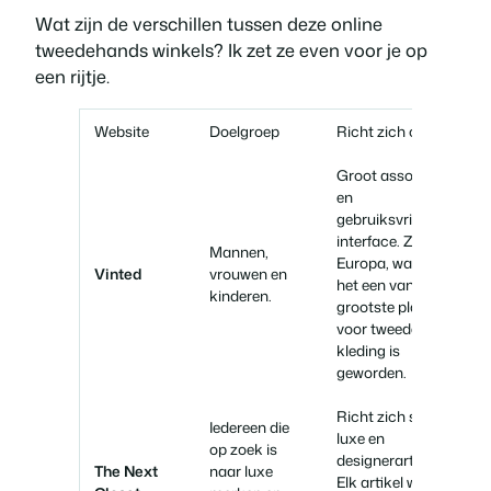
Wat zijn de verschillen tussen deze online
tweedehands winkels? Ik zet ze even voor je op
een rijtje.
Website
Doelgroep
Richt zich op
Groot assortiment
en
gebruiksvriendelijke
interface. Zit in heel
Mannen,
Europa, waardoor
Vinted
vrouwen en
het een van de
kinderen.
grootste platforms
voor tweedehands
kleding is
geworden.
Richt zich strikt op
Iedereen die
luxe en
op zoek is
designerartikelen.
The Next
naar luxe
Elk artikel wordt