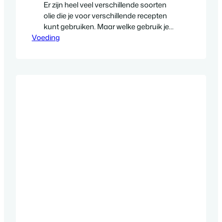
Er zijn heel veel verschillende soorten
olie die je voor verschillende recepten
kunt gebruiken. Maar welke gebruik je
Voeding
nu voor het bakken van een ei, groente
of voor over de sla? Het maakt wel
degelijk uit wat voor soort olie je
gebruikt, want sommige zijn totaal niet
geschikt voor hoge temperaturen. Wat
is nu de…