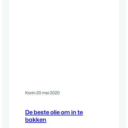
Karin
·
20 mei 2020
De beste olie om in te
bakken