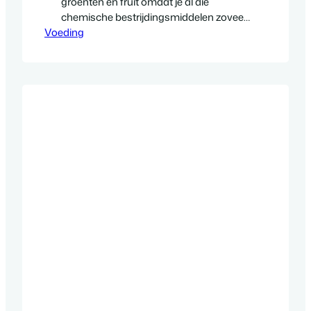
groenten en fruit omdat je al die
chemische bestrijdingsmiddelen zoveel
Voeding
mogelijk wilt vermijden? Ik heb dit zelf
een hele tijd gedaan, totdat het me te
duur werd. Het is jammer, maar het is
een feit dat biologische groenten en fruit
echt een stuk duurder zijn dan wanneer
ze dit niet…