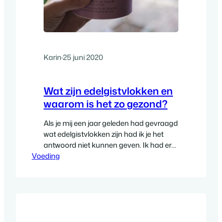
Karin
·
25 juni 2020
Wat zijn edelgistvlokken en
waarom is het zo gezond?
Als je mij een jaar geleden had gevraagd
wat edelgistvlokken zijn had ik je het
antwoord niet kunnen geven. Ik had er
Voeding
op dat moment nog nooit van gehoord.
Gek genoeg komt het best vaak voor in
recepten die ik voorbij zie komen en
daar noemen ze het nutritional yeast.
Hoe ik erbij kom weet…