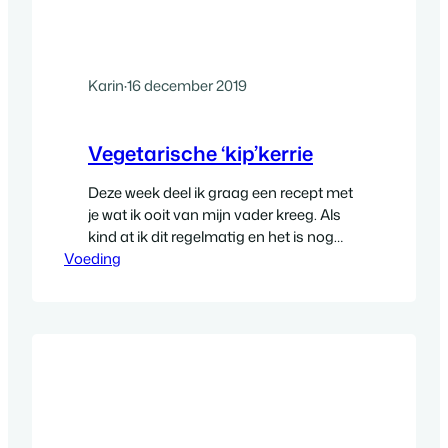
Karin
·
16 december 2019
Vegetarische ‘kip’kerrie
Deze week deel ik graag een recept met
je wat ik ooit van mijn vader kreeg. Als
kind at ik dit regelmatig en het is nog
Voeding
steeds één van mijn favoriete
maaltijden. De afgelopen 2 jaar heb ik
het zelfs moeten (wil je het alsjeblieft
weer maken?) met kerst gemaakt voor
de hele familie. Het…