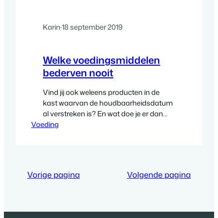
Karin
·
18 september 2019
Welke voedingsmiddelen
bederven nooit
Vind jij ook weleens producten in de
kast waarvan de houdbaarheidsdatum
al verstreken is? En wat doe je er dan
Voeding
mee? Mijn eerste impuls was altijd om
het net als veel andere mensen direct
weg te gooien. Toch is weggooien vaak
helemaal niet nodig. Je kunt veel
producten een stuk langer bewaren dan
Vorige pagina
Volgende pagina
wordt aangegeven…