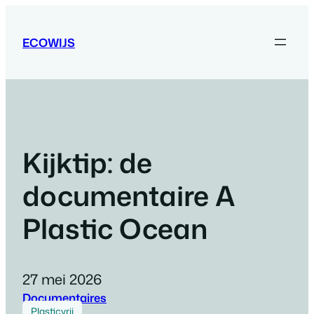
Ga
naar
ECOWIJS
de
inhoud
Kijktip: de
documentaire A
Plastic Ocean
27 mei 2026
Documentaires
Plasticvrij