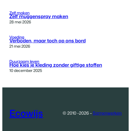
Zelf maken
Zelf muggenspray maken
28 mei 2026
Voeding
Verboden, maar toch op ons bord
21 mei 2026
Duurzaam leven
Hoe kies je kleding zonder giftige stoffen
10 december 2025
Ecowijs
© 2010 -2026 –
Samenwerken